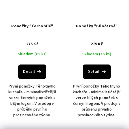
Ponožky "Černobílé"
Ponožky "Bíločerné"
275 Kč
275 Kč
Skladem
(>5 ks)
Skladem
(>5 ks)
Detail
Detail
První ponožky Těhotnýho
První ponožky Těhotnýho
kuchaře - minimalističtější
kuchaře - minimalističtější
verze černých ponožek s
verze bílých ponožek s
bílým logem. V prodeji v
černým logem. V prodeji v
průběhu prvního
průběhu prvního
prosincového týdne.
prosincového týdne.