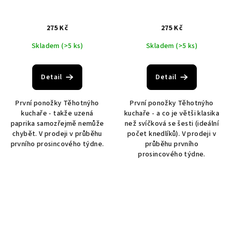
o
d
275 Kč
275 Kč
u
Skladem
(>5 ks)
Skladem
(>5 ks)
k
t
ů
Detail
Detail
První ponožky Těhotnýho
První ponožky Těhotnýho
kuchaře - takže uzená
kuchaře - a co je větši klasika
paprika samozřejmě nemůže
než svíčková se šesti (ideální
chybět. V prodeji v průběhu
počet knedlíků). V prodeji v
prvního prosincového týdne.
průběhu prvního
prosincového týdne.