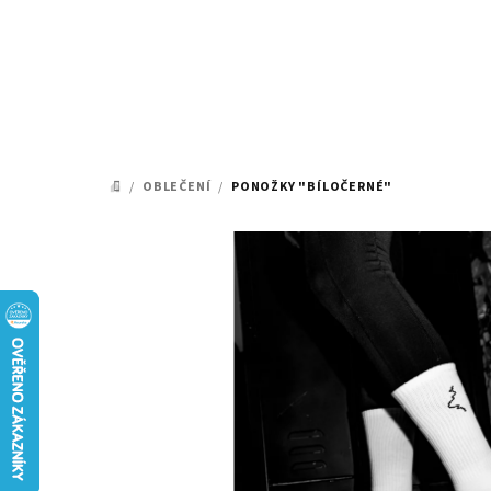
Přejít
na
obsah
/
OBLEČENÍ
/
PONOŽKY "BÍLOČERNÉ"
DOMŮ