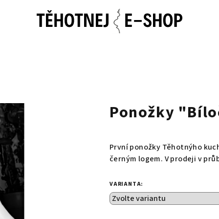
Ponožky "Bílo
První ponožky Těhotnýho kucha
černým logem. V prodeji v pr
VARIANTA: