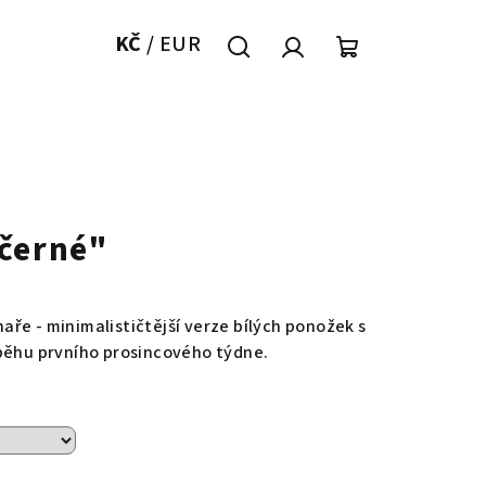
KČ
/
EUR
Hledat
Přihlášení
Nákupní
košík
černé"
ře - minimalističtější verze bílých ponožek s
ůběhu prvního prosincového týdne.