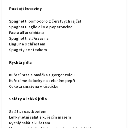
Pasta/těstoviny
Spaghetti pomodoro z čerstvých rajčat
Spaghetti aglio olio e peperoncino
Pasta all’arrabbiata
Spaghetti all‘Assasina
Linguine s chřestem
Špagety se steakem
Rychlá jídla
Kuřecí prsa a omáčka s gorgonzolou
Kuřecí medailonky na zeleném pepři
Cuketa smažená v těstíčku
Saláty a lehká jídla
Salát s roastbeefem
Lehký letní salát s kuřecím masem
Rychlý salát s kuřetem