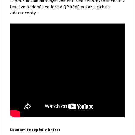
- opět s nezaměnitelným komentářem Těhotnýho kuchaře v
textové podobě i ve formě QR kódů odkazujících na
videorecepty.
Seznam receptů v knize: