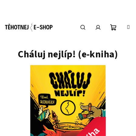
Přejít
na
obsah
Nákupní
Hledat
Přihlášení
Cháluj nejlíp! (e-kniha)
košík