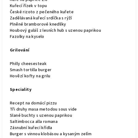
Kuřecí řízek v topu
České rizoto z pečeného kuřete
Zadělávaná kuřecí srdíčka s rýží
Plněné bramborové knedlíky
Houbový guláš z lesních hub s uzenou paprikou
Fazolky na kyselo
Grilování
Philly cheesesteak
Smash tortilla burger
Hovězí kofty na grilu
Speciality
Recept na domácí pizzu
Tři druhy masa metodou sous vide
Slané buchty s uzenou paprikou
Saltimbocca alla romana
Zásnubní kuřecí křídla
Burger s vinnou klobásou a kysaným zelím