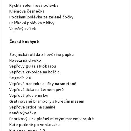
Rychlá zeleninová polévka
Krémová česnečka
Podzimní polévka ze zelené čočky
Dršťková polévka z hlívy
Vaječný svítek
Česká kuchyně
Zbojnická roláda z hovězího pupku
Hovězí na divoko
Vepřový guláš s klobásou
Vepřová krkovice na hořčici
Segedín 2.0
Vepřová panenka a lišky na smetaně
Vepřová líčka na černém pivě
Vepřová plec v mrkvi
Gratinované brambory s kuřecím masem
Vepřové srdce na slanině
Kančí výpečky
Paprikový lusk plněný mletým masem v rajské
Kuře pečené po venkovsku
Kuře na paprice 2.0