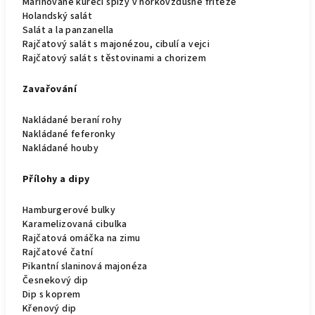
Marinované kuřecí špízy v horkovzdušné fritéze
Holandský salát
Salát a la panzanella
Rajčatový salát s majonézou, cibulí a vejci
Rajčatový salát s těstovinami a chorizem
Zavařování
Nakládané beraní rohy
Nakládané feferonky
Nakládané houby
Přílohy a dipy
Hamburgerové bulky
Karamelizovaná cibulka
Rajčatová omáčka na zimu
Rajčatové čatní
Pikantní slaninová majonéza
Česnekový dip
Dip s koprem
Křenový dip