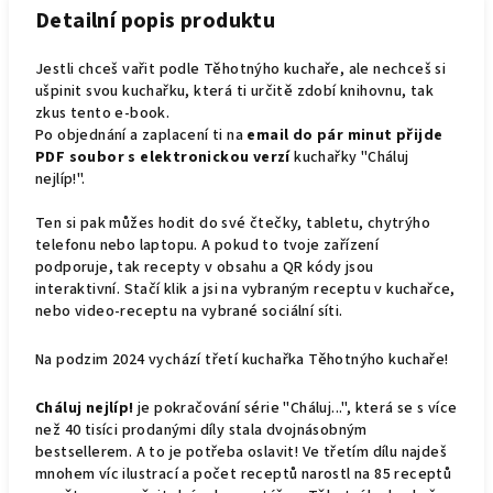
Detailní popis produktu
Jestli chceš vařit podle Těhotnýho kuchaře, ale nechceš si
ušpinit svou kuchařku, která ti určitě zdobí knihovnu, tak
zkus tento e-book.
Po objednání a zaplacení ti na
email do pár minut přijde
PDF soubor s elektronickou verzí
kuchařky "Cháluj
nejlíp!".
Ten si pak můžes hodit do své čtečky, tabletu, chytrýho
telefonu nebo laptopu. A pokud to tvoje zařízení
podporuje, tak recepty v obsahu a QR kódy jsou
interaktivní. Stačí klik a jsi na vybraným receptu v kuchařce,
nebo video-receptu na vybrané sociální síti.
Na podzim 2024 vychází třetí kuchařka Těhotnýho kuchaře!
Cháluj nejlíp!
je pokračování série "Cháluj...", která se s více
než 40 tisíci prodanými díly stala dvojnásobným
bestsellerem. A to je potřeba oslavit! Ve třetím dílu najdeš
mnohem víc ilustrací a počet receptů narostl na 85 receptů