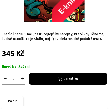
Třetí díl série "Cháluj" s 85 nejlepšími recepty, které kdy Těhotnej
kuchař natočil. To je
Cháluj nejlíp!
v elektronické podobě (PDF).
345 Kč
Měrná
Ihned ke stažení
cena:
−
+
Do košíku
Popis