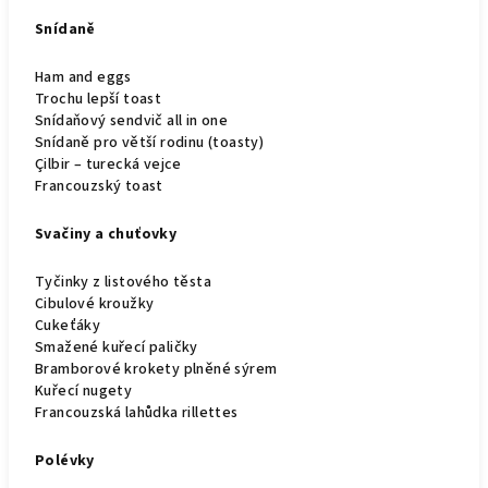
Snídaně
Ham and eggs
Trochu lepší toast
Snídaňový sendvič all in one
Snídaně pro větší rodinu (toasty)
Çilbir – turecká vejce
Francouzský toast
Svačiny a chuťovky
Tyčinky z listového těsta
Cibulové kroužky
Cukeťáky
Smažené kuřecí paličky
Bramborové krokety plněné sýrem
Kuřecí nugety
Francouzská lahůdka rillettes
Polévky